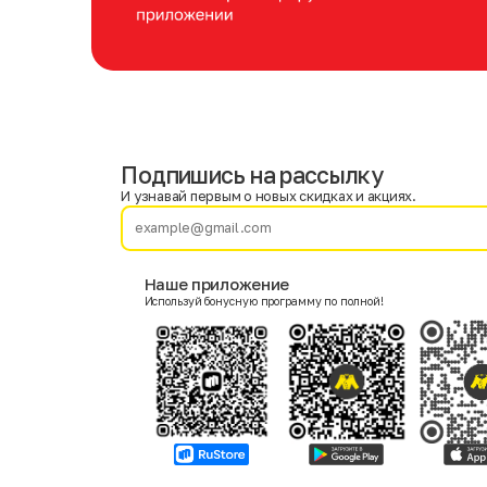
Подпишись на рассылку
Имя
Фамилия
И узнавай первым о новых скидках и акциях.
E-mail
Наше приложение
Используй бонусную программу по полной!
Пол
Мужской
Женский
Согласие на получение чеков по электронной почте