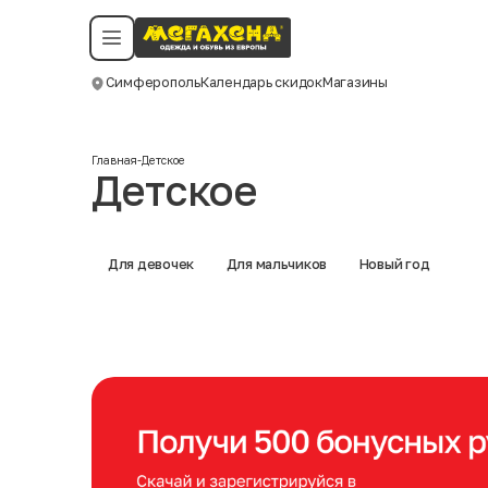
Условия пользования
Политика конфиденциальности
Смотреть все даты
©️ Мегахенд 2026. Все права защищены.
Симферополь
Календарь скидок
Магазины
Москва
Главная
-
Детское
Детское
Для девочек
Для мальчиков
Новый год