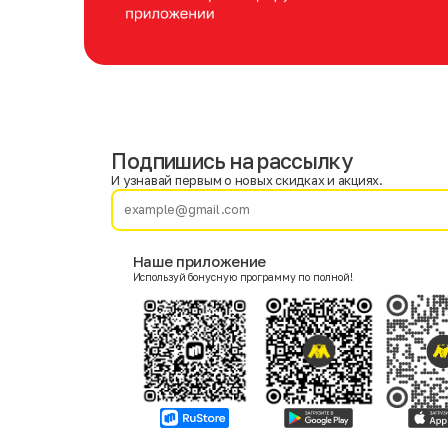
Подпишись на рассылку
Имя
Фамилия
И узнавай первым о новых скидках и акциях.
E-mail
Наше приложение
Используй бонусную программу по полной!
Пол
Мужской
Женский
Согласие на получение чеков по электронной почте